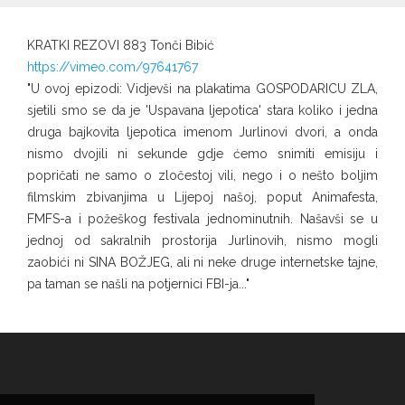
KRATKI REZOVI 883 Tonči Bibić
https://vimeo.com/97641767
"U ovoj epizodi: Vidjevši na plakatima GOSPODARICU ZLA,
sjetili smo se da je 'Uspavana ljepotica' stara koliko i jedna
druga bajkovita ljepotica imenom Jurlinovi dvori, a onda
nismo dvojili ni sekunde gdje ćemo snimiti emisiju i
popričati ne samo o zločestoj vili, nego i o nešto boljim
filmskim zbivanjima u Lijepoj našoj, poput Animafesta,
FMFS-a i požeškog festivala jednominutnih. Našavši se u
jednoj od sakralnih prostorija Jurlinovih, nismo mogli
zaobići ni SINA BOŽJEG, ali ni neke druge internetske tajne,
pa taman se našli na potjernici FBI-ja..."