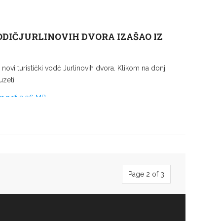
ODIČJURLINOVIH DVORA IZAŠAO IZ
o novi turistički vodč Jurlinovih dvora. Klikom na donji
uzeti
ra.pdf
3.06 MB
Page 2 of 3