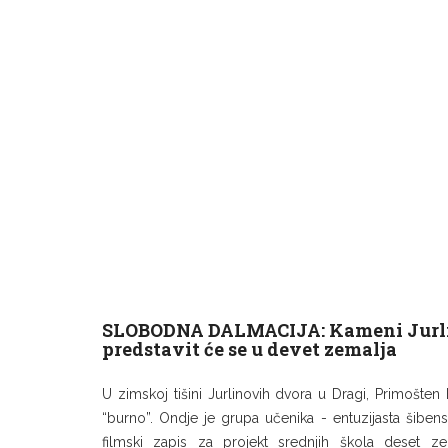
SLOBODNA DALMACIJA: Kameni Jurli
predstavit će se u devet zemalja
U zimskoj tišini Jurlinovih dvora u Dragi, Primošten 
“burno”. Ondje je grupa učenika - entuzijasta šiben
filmski zapis za projekt srednjih škola deset zem