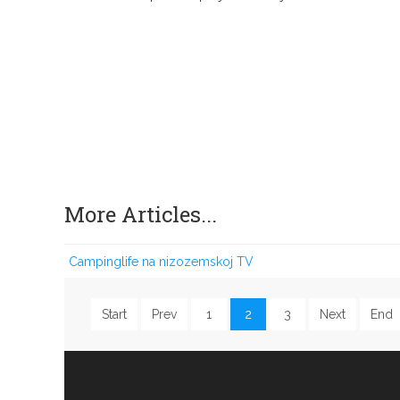
predstavljanje seoskoga načina života, tradicijske kult
- Radi se o projektu “Comedius Mobility”, odnosno, “F
hrana za razmišljanje”), rekao nam je tijekom sniman
Privatne gimnazije prof. Zvonko Pešić, u kojem
sudionica projekta upoznaju običaje i život ruralnih s
izvornosti.
Projekt je segment šire suradnje školske djece Be
Poljske, Bugarske, Rumunjske, Turske, Italije, Po
međusobnih gostovanja i susreta s njima nepoznatim
More Articles...
Šibenske srednjoškolke koje u filmu glume strank
projekta, na taj se način pripremaju za skorašnje gost
Campinglife na nizozemskoj TV
Start
Prev
1
2
3
Next
End