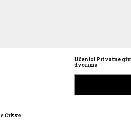
Učenici Privatne gim
dvorima
ke Crkve