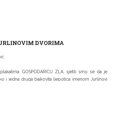
JURLINOVIM DVORIMA
ić
a plakatima GOSPODARICU ZLA, sjetili smo se da je
iko i jedna druga bajkovita ljepotica imenom Jurlinovi
ni sekunde gdje ćemo snimiti emisiju i popričati ne
 o nešto boljim filmskim zbivanjima u Lijepoj našoj,
ožeškog festivala jednominutnih. Našavši se u jednoj
novih, nismo mogli zaobići ni SINA BOŽJEG, ali ni neke
n se našli na potjernici FBI-ja..."