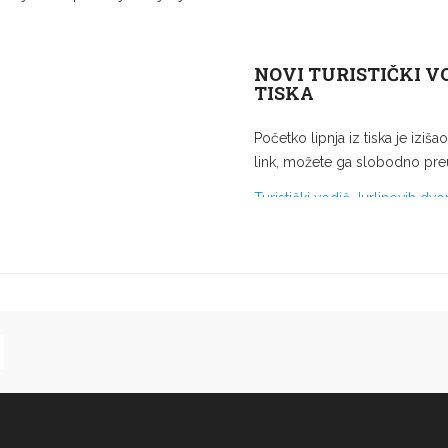
ure i prehrane.
ood, food for tought” (“Hrana,
ja direktor i vlasnik šibenske
NOVI TURISTIČKI V
TISKA
 mladi predstavnici zemalja
redina i uče o očuvanju njihove
Početko lipnja iz tiska je iziša
lgije, Nizozemske, Njemačke,
link, možete ga slobodno pre
rtugala i Hrvatske, njihovih
Turistički vodič Jurlinovih dvo
 sredinama.
inje, s ostalim sudionicima
ovanje u Portugalu.