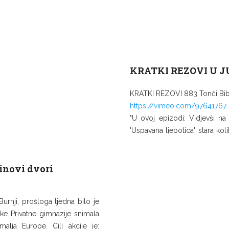
KRATKI REZOVI U 
KRATKI REZOVI 883 Tonči Bib
https://vimeo.com/97641767
"U ovoj epizodi: Vidjevši n
'Uspavana ljepotica' stara kol
dvori, a onda nismo dvojili 
samo o zločestoj vili, nego i
novi dvori
poput Animafesta, FMFS-a i p
od sakralnih prostorija Jurli
druge internetske tajne, pa tama
Burnji, prošloga tjedna bilo je
ske Privatne gimnazije snimala
alja Europe. Cilj akcije je: